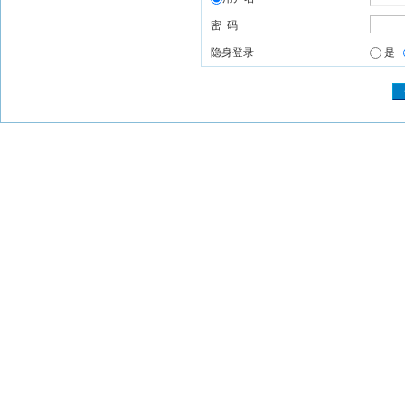
密 码
隐身登录
是