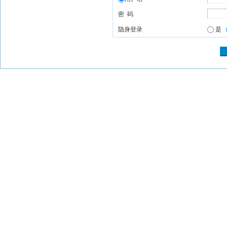
密 码
隐身登录
是