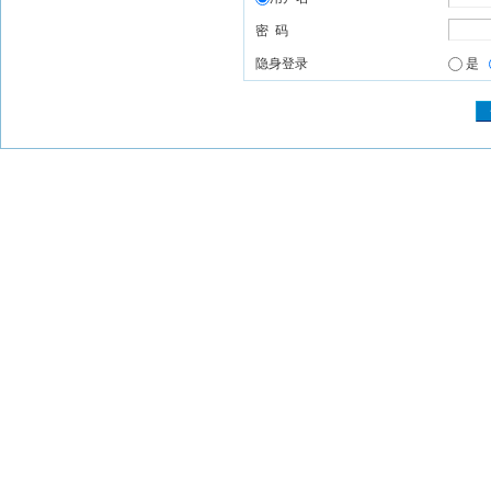
密 码
隐身登录
是