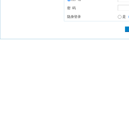
密 码
隐身登录
是