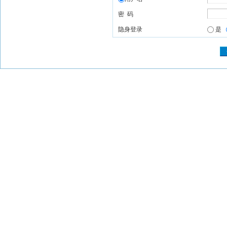
密 码
隐身登录
是