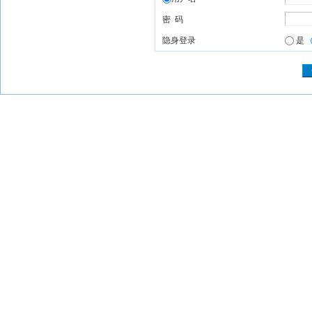
密 码
隐身登录
是