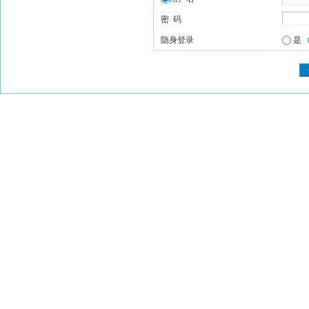
密 码
隐身登录
是