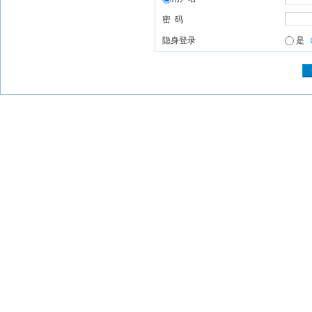
密 码
隐身登录
是