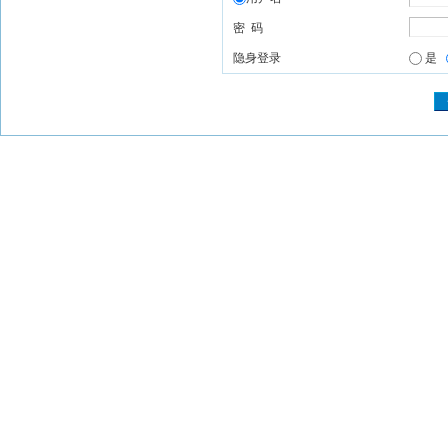
密 码
隐身登录
是