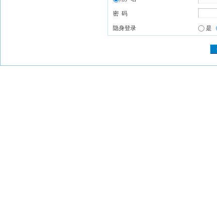
密 码
隐身登录
是