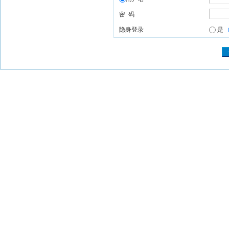
密 码
隐身登录
是