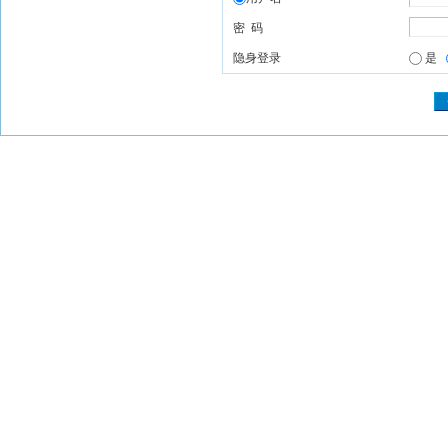
密 码
隐身登录
是