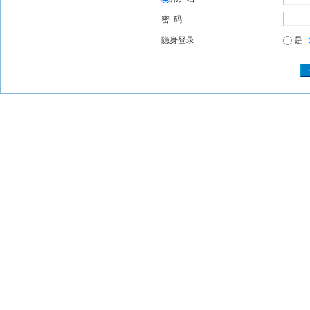
密 码
隐身登录
是