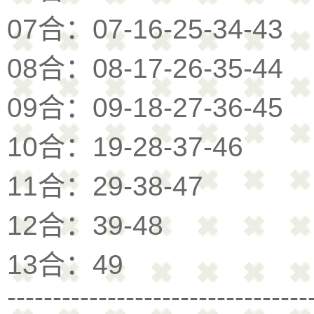
07合：07-16-25-34-43
08合：08-17-26-35-44
09合：09-18-27-36-45
10合：19-28-37-46
11合：29-38-47
12合：39-48
13合：49
---------------------------------