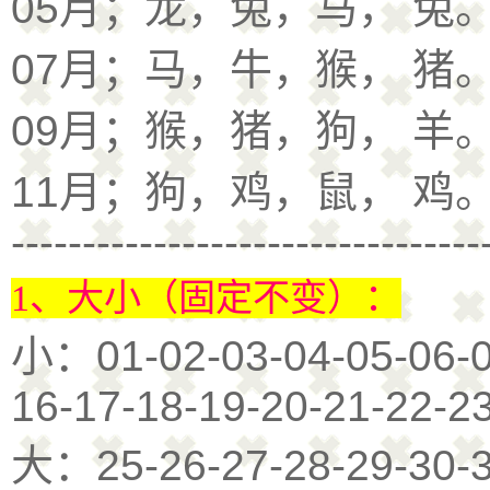
05月；龙，兔，马， 兔
07月；马，牛，猴， 猪
09月；猴，猪，狗， 羊
11月；狗，鸡，鼠， 鸡
---------------------------------
1、大小（固定不变）：
小：01-02-03-04-05-06-07
16-17-18-19-20-21-22-2
大：25-26-27-28-29-30-31