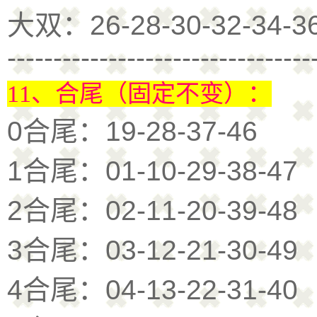
大双：26-28-30-32-34-36-
---------------------------------
11、合尾（固定不变）：
0合尾：19-28-37-46
1合尾：01-10-29-38-47
2合尾：02-11-20-39-48
3合尾：03-12-21-30-49
4合尾：04-13-22-31-40