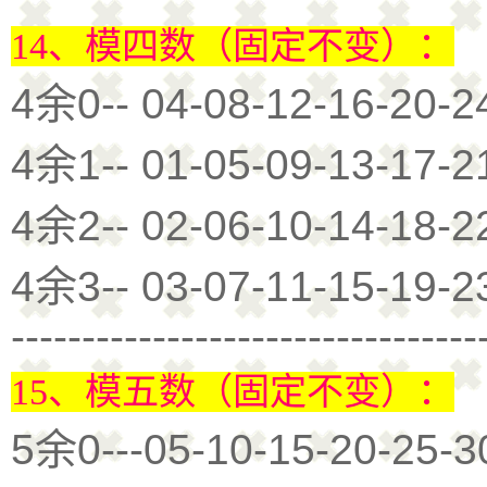
14、模四数（固定不变）：
4余0-- 04-08-12-16-20-2
4余1-- 01-05-09-13-17-2
4余2-- 02-06-10-14-18-2
4余3-- 03-07-11-15-19-2
---------------------------------
15、模五数（固定不变）：
5余0---05-10-15-20-25-3