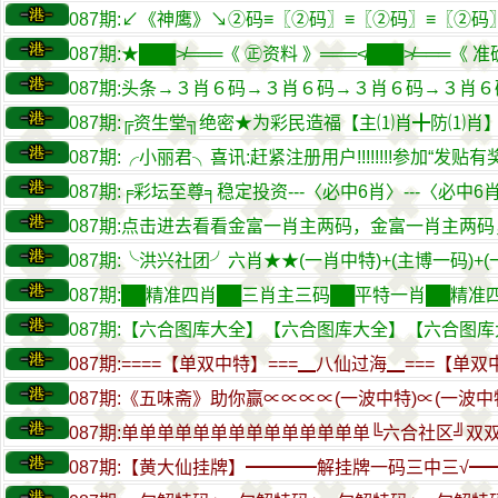
087期:↙《神鹰》↘②码≡〖②码〗≡〖②码〗≡〖②
087期:★███≯═══《 ㊣资料 》═══≮███≯═══《
087期:头条→３肖６码→３肖６码→３肖６码→３肖
087期:╔资生堂╗绝密★为彩民造福【主⑴肖╋防⑴肖
087期:╭小丽君╮喜讯:赶紧注册用户!!!!!!!!参加“发贴有奖
087期:╒彩坛至尊╕稳定投资---〈必中6肖〉---〈必中6肖
087期:点击进去看看金富一肖主两码，金富一肖主两码
087期:╰洪兴社团╯六肖★★(一肖中特)+(主博一码)
087期:██精准四肖██三肖主三码██平特一肖██精准
087期:【六合图库大全】【六合图库大全】【六合图
087期:====【单双中特】===▁八仙过海▁===【单双中
087期:《五味斋》助你赢∝∝∝∝(一波中特)∝(一波
087期:单单单单单单单单单单单单单单╚六合社区╝
087期:【黄大仙挂牌】━━━━解挂牌一码三中三√