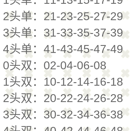
2头单：21-23-25-27-29
3头单：31-33-35-37-39
4头单：41-43-45-47-49
0头双：02-04-06-08
1头双：10-12-14-16-18
2头双：20-22-24-26-28
3头双：30-32-34-36-38
4头双：40-42-44-46-48