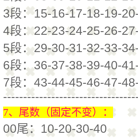
3段：15-16-17-18-19-20
4段：22-23-24-25-26-27
5段：29-30-31-32-33-34
6段：36-37-38-39-40-41
7段：43-44-45-46-47-48
---------------------------------
7、尾数（固定不变）：
00尾：10-20-30-40