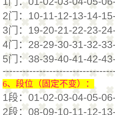
1门：01-02-03-04-05-06-
2门：10-11-12-13-14-15-
3门：19-20-21-22-23-24-
4门：28-29-30-31-32-33-
5门：38-39-40-41-42-43-
---------------------------------
6、段位（固定不变）：
1段：01-02-03-04-05-06
2段：08-09-10-11-12-13