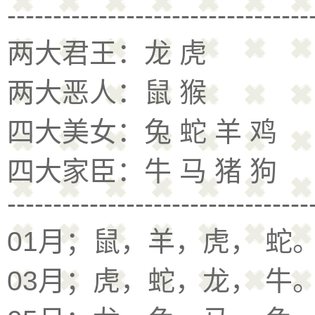
---------------------------------
两大君王：龙 虎
两大恶人：鼠 猴
四大美女：兔 蛇 羊 鸡
四大家臣：牛 马 猪 狗
---------------------------------
01月；鼠，羊，虎， 蛇。
03月；虎，蛇，龙， 牛。