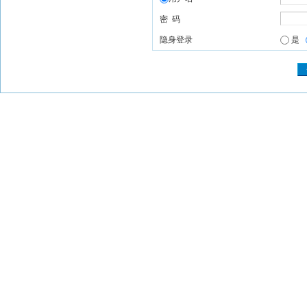
密 码
隐身登录
是