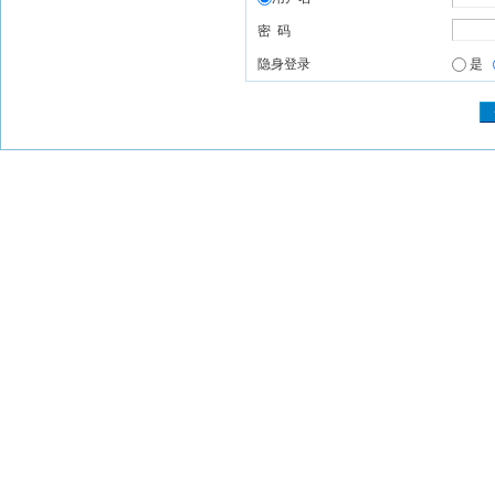
密 码
隐身登录
是