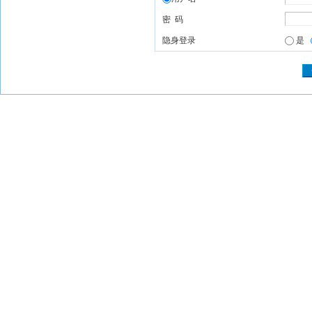
密 码
隐身登录
是