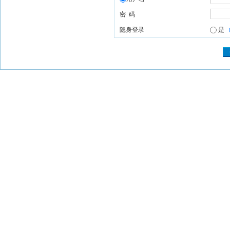
密 码
隐身登录
是