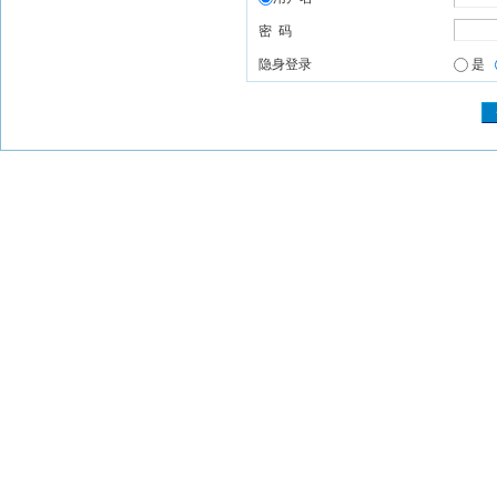
密 码
隐身登录
是