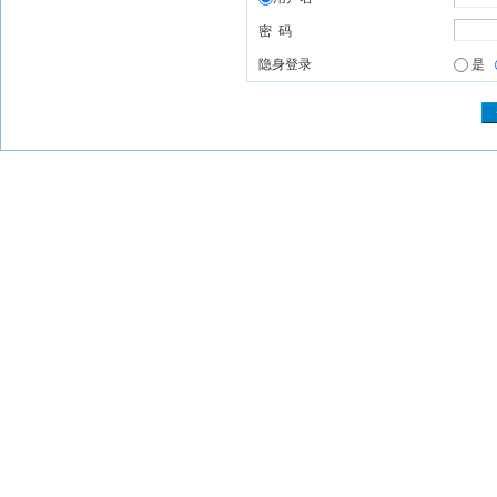
密 码
隐身登录
是