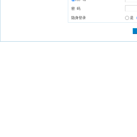
密 码
隐身登录
是