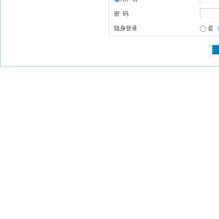
密 码
隐身登录
是