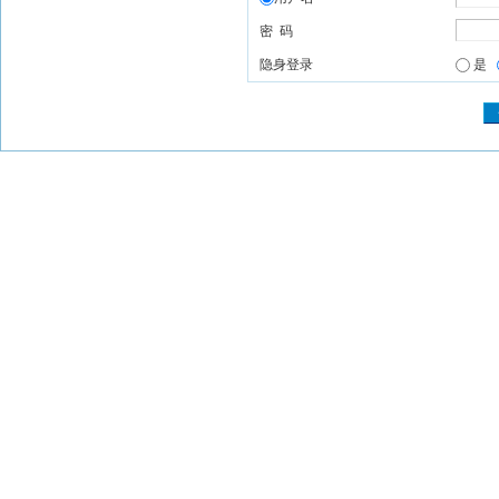
密 码
隐身登录
是