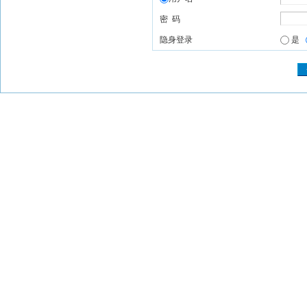
密 码
隐身登录
是