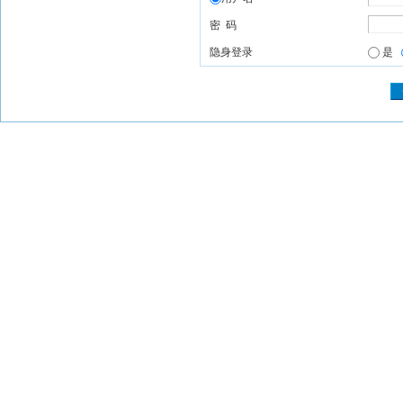
密 码
隐身登录
是