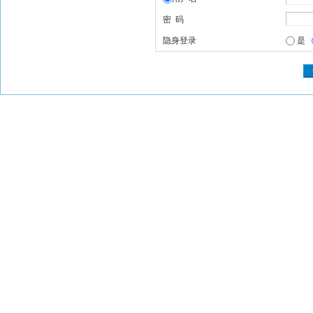
密 码
隐身登录
是