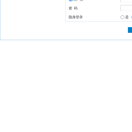
密 码
隐身登录
是