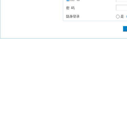
密 码
隐身登录
是