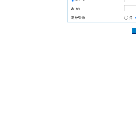
密 码
隐身登录
是