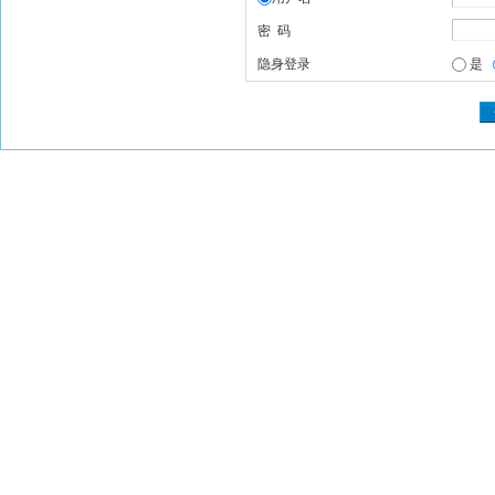
密 码
隐身登录
是