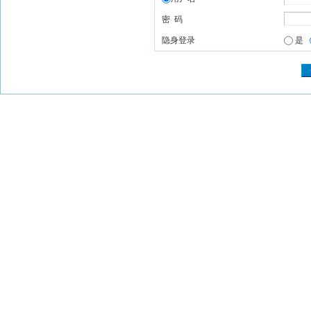
密 码
隐身登录
是