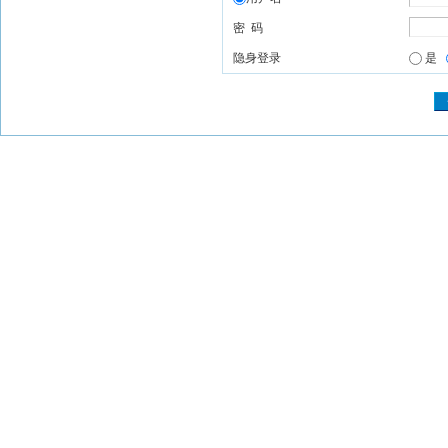
密 码
隐身登录
是