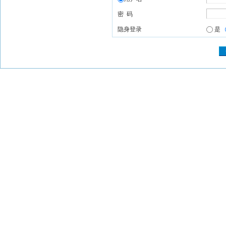
密 码
隐身登录
是