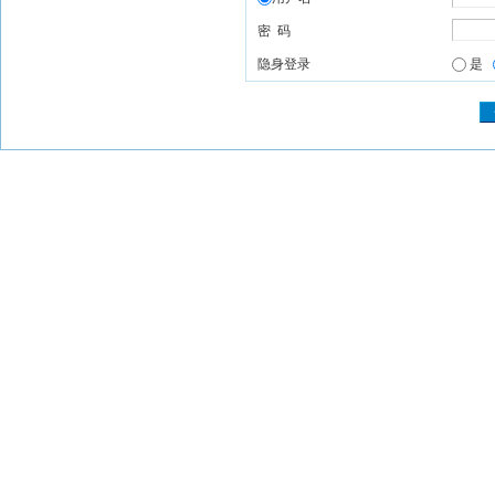
密 码
隐身登录
是