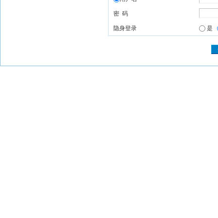
密 码
隐身登录
是