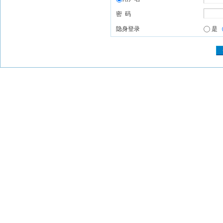
密 码
隐身登录
是