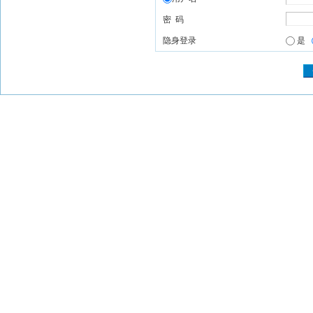
密 码
隐身登录
是