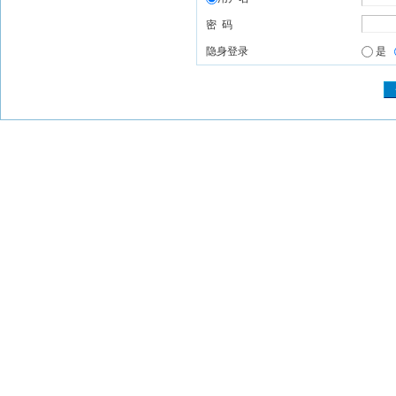
密 码
隐身登录
是