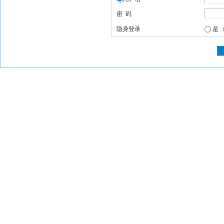
密 码
隐身登录
是