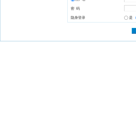
密 码
隐身登录
是