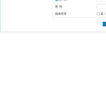
密 码
隐身登录
是