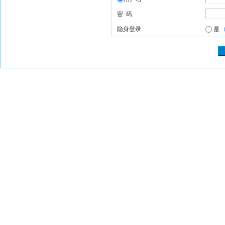
密 码
隐身登录
是