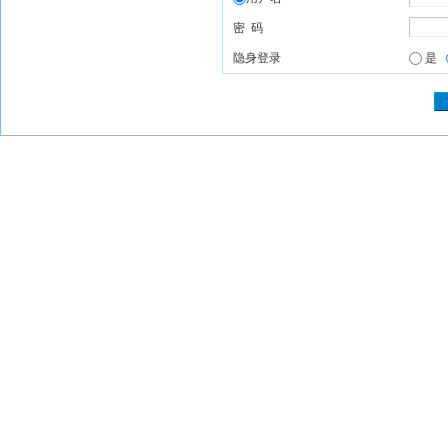
密 码
隐身登录
是