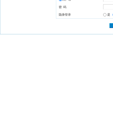
密 码
隐身登录
是