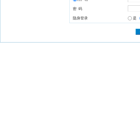
密 码
隐身登录
是