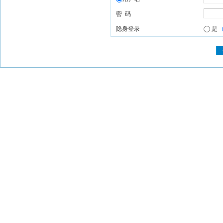
密 码
隐身登录
是