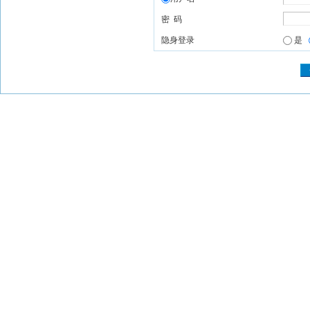
密 码
隐身登录
是