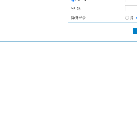
密 码
隐身登录
是