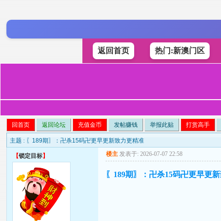
返回首页
热门:新澳门区
回首页
返回论坛
充值金币
发帖赚钱
举报此贴
打赏高手
主题 :
〖189期〗：卍杀15码卍更早更新致力更精准
楼主
发表于: 2026-07-07 22:58
【
锁定目标
】
〖189期〗：卍杀15码卍更早更