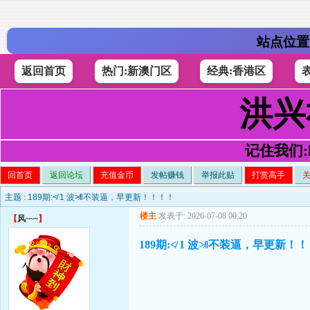
站点位置
返回首页
热门:新澳门区
经典:香港区
洪兴
记住我们:h4
回首页
返回论坛
充值金币
发帖赚钱
举报此贴
打赏高手
主题 :
189期:≮ 1 波≯‖不装逼，早更新！！！！
楼主
发表于: 2026-07-08 00:20
【
风~~~
】
189期:≮ 1 波≯‖不装逼，早更新！